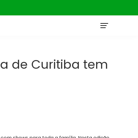
O
ca de Curitiba tem
 com shows para toda a família. Nesta edição,