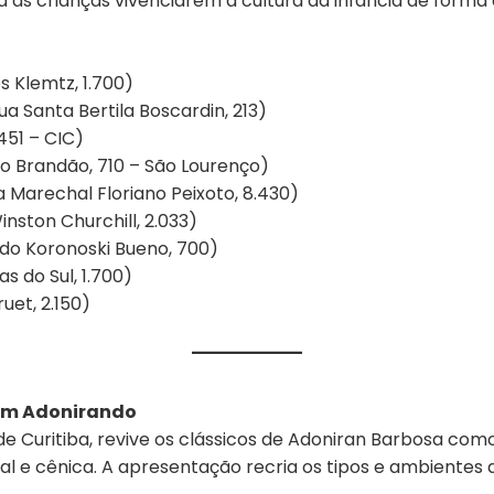
a as crianças vivenciarem a cultura da infância de forma 
s Klemtz, 1.700)
ua Santa Bertila Boscardin, 213)
 451 – CIC)
lo Brandão, 710 – São Lourenço)
 Marechal Floriano Peixoto, 8.430)
inston Churchill, 2.033)
rdo Koronoski Bueno, 700)
s do Sul, 1.700)
uet, 2.150)
o em Adonirando
ra de Curitiba, revive os clássicos de Adoniran Barbosa 
 e cênica. A apresentação recria os tipos e ambientes 