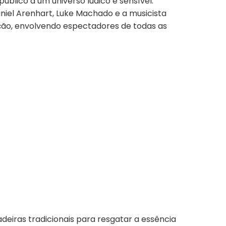
blico a um universo lúdico e sensível.
niel Arenhart, Luke Machado e a musicista
ação, envolvendo espectadores de todas as
deiras tradicionais para resgatar a essência