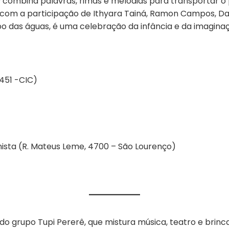
combina palavras, rimas e melodias para transportar o pú
 com a participação de Ithyara Tainá, Ramon Campos, Da
mpo das águas, é uma celebração da infância e da imagin
 451 -CIC)
ista (R. Mateus Leme, 4700 – São Lourenço)
o grupo Tupi Pererê, que mistura música, teatro e brinca