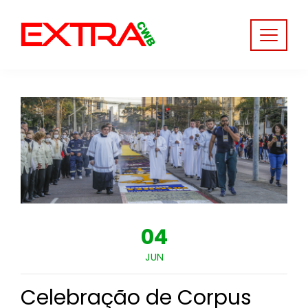
Skip
to
content
04
JUN
Celebração de Corpus