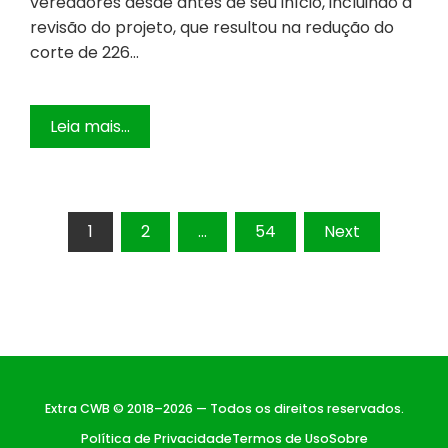
vereadores desde antes de seu início, incluindo a
revisão do projeto, que resultou na redução do
corte de 226…
Leia mais...
Paginação
1
2
…
54
Next
de
posts
Extra CWB © 2018–2026 — Todos os direitos reservados.
Política de Privacidade
Termos de Uso
Sobre