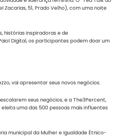
tividade e liderança feminina. O “Ted Talk do
l Zacarias, 51, Prado Velho), com uma noite
histórias inspiradoras e de
 Paiol Digital, os participantes podem doar um
ezzo, vai apresentar seus novos negócios.
escalarem seus negócios, e a The3Percent,
i eleita uma das 500 pessoas mais influentes
ria municipal da Mulher e Igualdade Étnico-