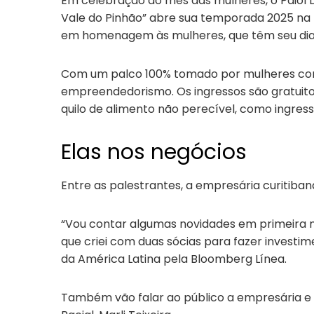
Em celebração ao mês das mulheres, o Paiol Di
Vale do Pinhão” abre sua temporada 2025 na no
em homenagem às mulheres, que têm seu dia 
Com um palco 100% tomado por mulheres como 
empreendedorismo. Os ingressos são gratuito
quilo de alimento não perecível, como ingresso
Elas nos negócios
Entre as palestrantes, a empresária curitiban
“Vou contar algumas novidades em primeira m
que criei com duas sócias para fazer investim
da América Latina pela Bloomberg Línea.
Também vão falar ao público a empresária e fu