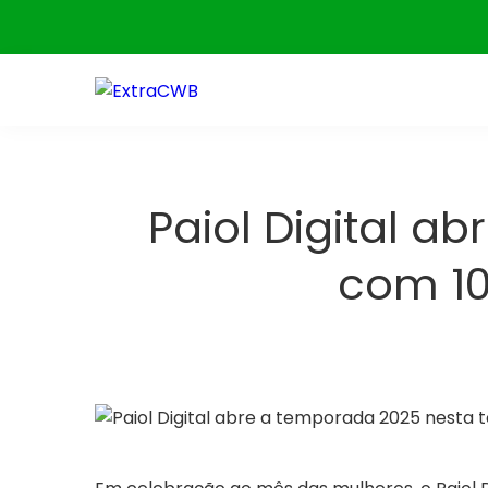
Skip
to
content
Paiol Digital a
com 10