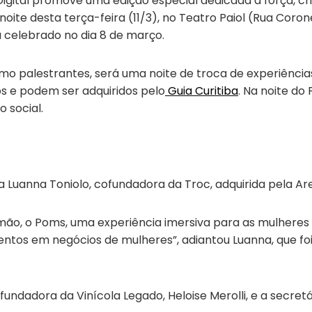
gital promove uma edição especial dedicada à força, cria
ite desta terça-feira (11/3), no Teatro Paiol (Rua Corone
celebrado no dia 8 de março.
palestrantes, será uma noite de troca de experiências, 
s e podem ser adquiridos pelo
Guia Curitiba
. Na noite do
 social.
a Luanna Toniolo, cofundadora da Troc, adquirida pela Ar
ão, o Poms, uma experiência imersiva para as mulheres 
entos em negócios de mulheres”, adiantou Luanna, que fo
ndadora da Vinícola Legado, Heloise Merolli, e a secretá