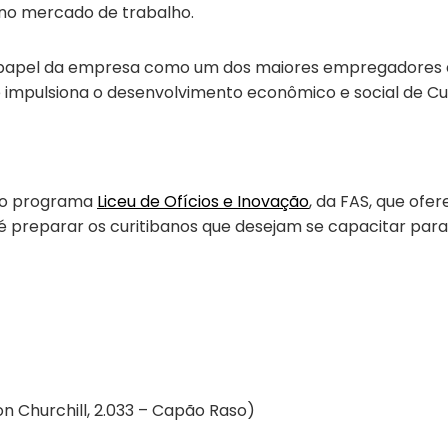
 no mercado de trabalho.
o papel da empresa como um dos maiores empregadores da c
impulsiona o desenvolvimento econômico e social de Cur
a o programa
Liceu de Ofícios e Inovação
, da FAS, que ofe
vo é preparar os curitibanos que desejam se capacitar pa
on Churchill, 2.033 – Capão Raso)