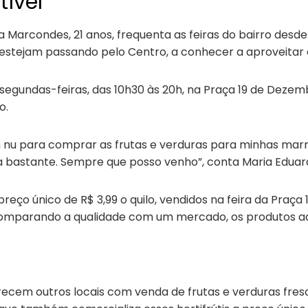
ível
 Marcondes, 21 anos, frequenta as feiras do bairro desd
 estejam passando pelo Centro, a conhecer a aproveitar o
segundas-feiras, das 10h30 às 20h, na Praça 19 de Dezembr
o.
m nu para comprar as frutas e verduras para minhas ma
a bastante. Sempre que posso venho”, conta Maria Eduar
preço único de R$ 3,99 o quilo, vendidos na feira da Praç
omparando a qualidade com um mercado, os produtos aqu
recem outros locais com venda de frutas e verduras fres