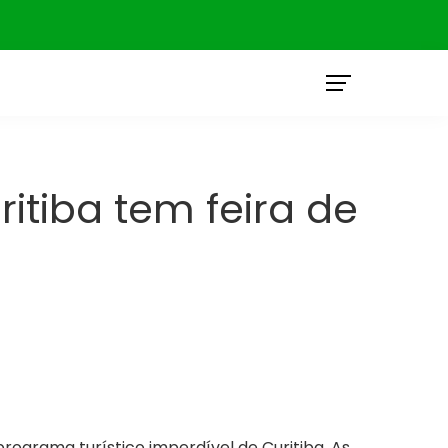
O
itiba tem feira de
rograma turístico imperdível de Curitiba. As