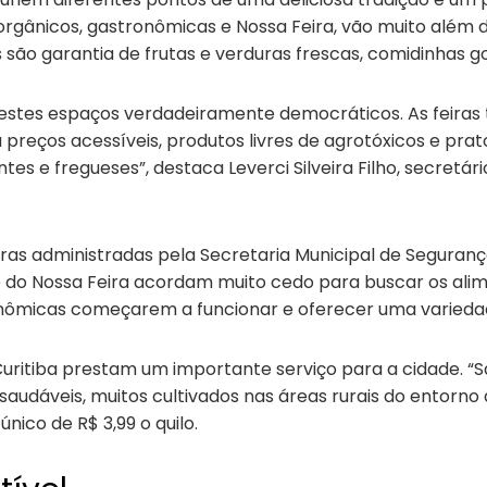
 de orgânicos, gastronômicas e Nossa Feira, vão muito alé
 são garantia de frutas e verduras frescas, comidinhas g
 destes espaços verdadeiramente democráticos. As feiras 
a preços acessíveis, produtos livres de agrotóxicos e pr
ntes e fregueses”, destaca Leverci Silveira Filho, secretá
ras administradas pela Secretaria Municipal de Seguranç
 e do Nossa Feira acordam muito cedo para buscar os alim
tronômicas começarem a funcionar e oferecer uma varieda
de Curitiba prestam um importante serviço para a cidade.
saudáveis, muitos cultivados nas áreas rurais do entorno 
nico de R$ 3,99 o quilo.