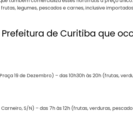
, que também comercializa esses hortifrútis a preço únic
rutas, legumes, pescados e carnes, inclusive importad
a Prefeitura de Curitiba que o
raça 19 de Dezembro) – das 10h30h às 20h (frutas, verdur
Carneiro, S/N) – das 7h às 12h (frutas, verduras, pescados