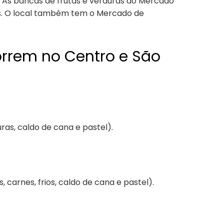
o. As bancas de frutas e verduras do Mercado
os. O local também tem o Mercado de
correm no Centro e São
as, caldo de cana e pastel).
, carnes, frios, caldo de cana e pastel).