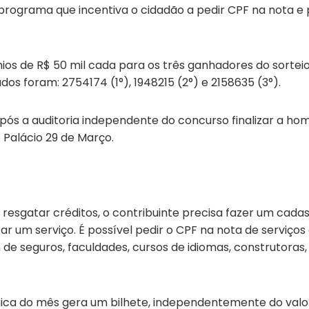
 programa que incentiva o cidadão a pedir CPF na nota e
mios de R$ 50 mil cada para os três ganhadores do sorteio
dos foram: 2754174 (1°), 1948215 (2°) e 2158635 (3°).
ós a auditoria independente do concurso finalizar a hom
o Palácio 29 de Março.
 resgatar créditos, o contribuinte precisa fazer um cadas
ar um serviço. É possível pedir o CPF na nota de serviç
 de seguros, faculdades, cursos de idiomas, construtoras,
rônica do mês gera um bilhete, independentemente do valo