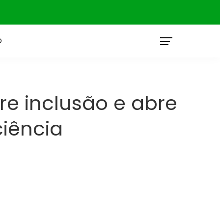
O
e inclusão e abre
iência