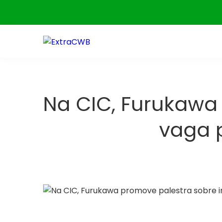
Skip
to
content
Na CIC, Furukawa
vaga 