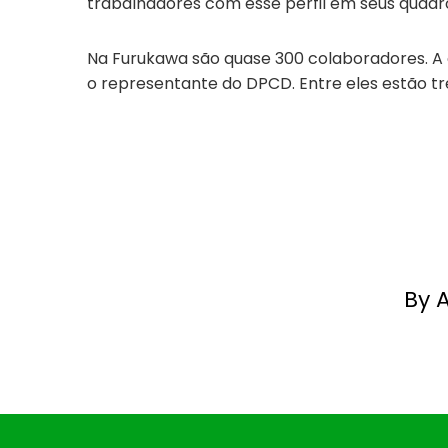
trabalhadores com esse perfil em seus quadr
Na Furukawa são quase 300 colaboradores. A o
o representante do DPCD. Entre eles estão três
By 