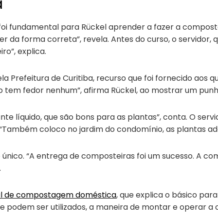
a
a foi fundamental para Rückel aprender a fazer a compos
 da forma correta”, revela. Antes do curso, o servidor, 
ro”, explica.
la Prefeitura de Curitiba, recurso que foi fornecido a
não tem fedor nenhum”, afirma Rückel, ao mostrar um pu
nte líquido, que são bons para as plantas”, conta. O se
o. “Também coloco no jardim do condomínio, as plantas 
 é único. “A entrega de composteiras foi um sucesso. A 
.
l de compostagem doméstica
, que explica o básico pa
 que podem ser utilizados, a maneira de montar e operar