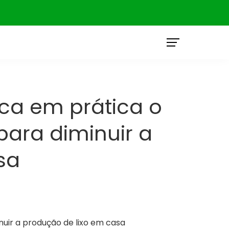
O
oca em prática o
ara diminuir a
sa