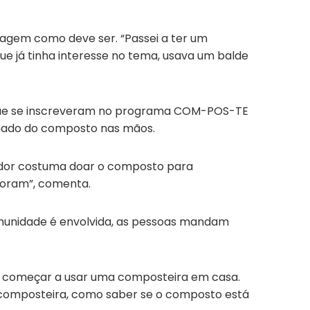
tagem como deve ser. “Passei a ter um
que já tinha interesse no tema, usava um balde
os que se inscreveram no programa COM-POS-TE
nhado do composto nas mãos.
rvidor costuma doar o composto para
adoram”, comenta.
comunidade é envolvida, as pessoas mandam
ra começar a usar uma composteira em casa.
 a composteira, como saber se o composto está