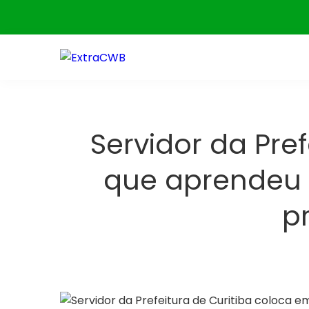
Skip
to
content
Servidor da Pre
que aprendeu 
p