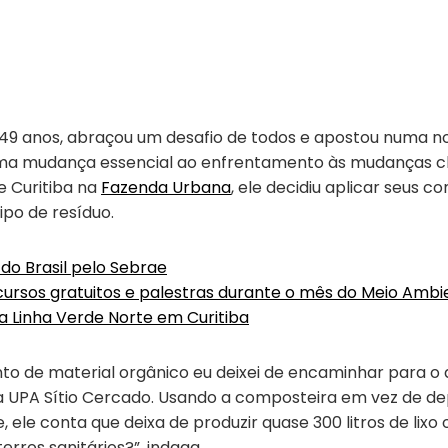
e 49 anos, abraçou um desafio de todos e apostou numa no
 uma mudança essencial ao enfrentamento às mudanças cli
e Curitiba na
Fazenda Urbana
, ele decidiu aplicar seus c
po de resíduo.
 do Brasil pelo Sebrae
 cursos gratuitos e palestras durante o mês do Meio Ambi
 da Linha Verde Norte em Curitiba
to de material orgânico eu deixei de encaminhar para o 
na UPA Sítio Cercado. Usando a composteira em vez de dep
, ele conta que deixa de produzir quase 300 litros de lixo 
erros sanitários?”, indaga.