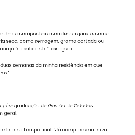
encher a composteira com lixo orgânico, como
téria seca, como serragem, grama cortada ou
a já é o suficiente”, assegura.
e duas semanas da minha residência em que
cos”.
a pós-graduação de Gestão de Cidades
m geral.
terfere no tempo final. “Já comprei uma nova