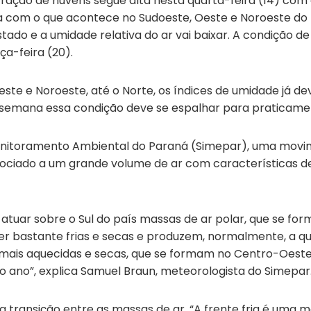
ntração de nuvens segue alta nesta quarta-feira (14) com 
ida com o que acontece no Sudoeste, Oeste e Noroeste d
tado e a umidade relativa do ar vai baixar. A condição 
ça-feira (20).
 Oeste e Noroeste, até o Norte, os índices de umidade já
 semana essa condição deve se espalhar para praticamen
onitoramento Ambiental do Paraná (Simepar), uma movi
ssociado a um grande volume de ar com características 
atuar sobre o Sul do país massas de ar polar, que se f
er bastante frias e secas e produzem, normalmente, a 
mais aquecidas e secas, que se formam no Centro-Oeste
 ano”, explica Samuel Braun, meteorologista do Simepar
 a transição entre as massas de ar. “A frente fria é uma