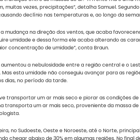
, muitas vezes, precipitações”, detalha Samuel. Segundo 
á, causando declínio nas temperaturas e, ao longo da sem
 a mudança na direção dos ventos, que acaba favorecen
quire umidade e dessa forma ele acaba alterando as carac
or concentração de umidade”, conta Braun.
aumentou a nebulosidade entre a região central e o Lest
a. Mas esta umidade não conseguiu avançar para as regi
os dias, no período da tarde.
 transportar um ar mais seco e piorar as condições de 
ma transporta um ar mais seco, proveniente da massa d
logista.
ira, no Sudoeste, Oeste e Noroeste, até o Norte, princip
ndo chegar abaixo de 30% em algumas regiões. No final 