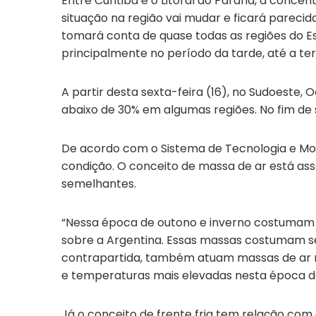
Entre Curitiba e o Litoral do Paraná, a conce
situação na região vai mudar e ficará parec
tomará conta de quase todas as regiões do Es
principalmente no período da tarde, até a ter
A partir desta sexta-feira (16), no Sudoeste,
abaixo de 30% em algumas regiões. No fim de
De acordo com o Sistema de Tecnologia e M
condição. O conceito de massa de ar está a
semelhantes.
“Nessa época de outono e inverno costumam 
sobre a Argentina. Essas massas costumam s
contrapartida, também atuam massas de ar 
e temperaturas mais elevadas nesta época do
Já o conceito de frente fria tem relação com