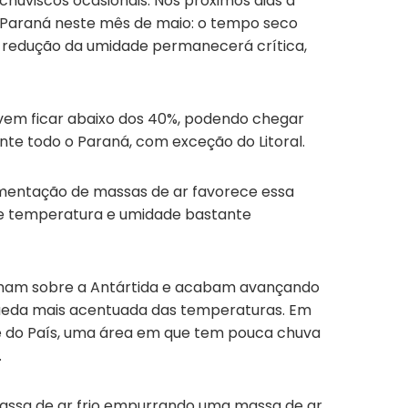
chuviscos ocasionais. Nos próximos dias a
o Paraná neste mês de maio: o tempo seco
de redução da umidade permanecerá crítica,
 devem ficar abaixo dos 40%, podendo chegar
te todo o Paraná, com exceção do Litoral.
mentação de massas de ar favorece essa
de temperatura e umidade bastante
ormam sobre a Antártida e acabam avançando
queda mais acentuada das temperaturas. Em
 do País, uma área em que tem pouca chuva
.
 massa de ar frio empurrando uma massa de ar