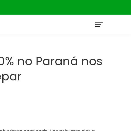
O
40% no Paraná nos
epar