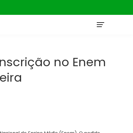
O
 inscrição no Enem
eira