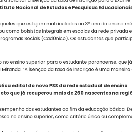
ara solicitar a isenção da taxa de inscrição para o Exam
tituto Nacional de Estudos e Pesquisas Educacionais 
aqueles que estejam matriculados no 3º ano do ensino m
ou como bolsistas integrais em escolas da rede privada 
 Programas Sociais (CadÚnico). Os estudantes que par
 no ensino superior para o estudante paranaense, que j
i Miranda. “A isenção da taxa de inscrição é uma maneira
ica edital do novo PSS da rede estadual de ensino
ojeto que já recuperou mais de 260 nascentes na regi
esempenho dos estudantes ao fim da educação básica. De
esso no ensino superior, como critério único ou compleme