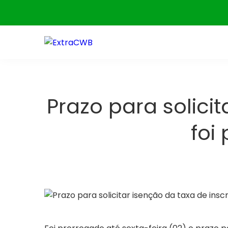
Skip
to
content
Prazo para solici
foi