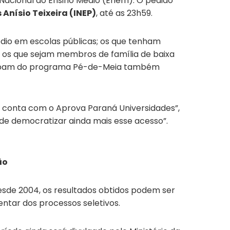
e Nacional do Ensino Médio (Enem). O pedido
Anísio Teixeira (INEP)
, até as 23h59.
édio em escolas públicas; os que tenham
e os que sejam membros de família de baixa
ticipam do programa Pé-de-Meia também
á conta com o Aprova Paraná Universidades”,
 de democratizar ainda mais esse acesso”.
ão
sde 2004, os resultados obtidos podem ser
ntar dos processos seletivos.