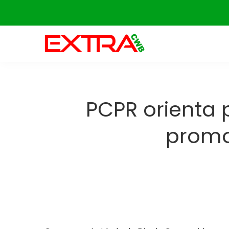
Skip
to
content
PCPR orienta 
promo