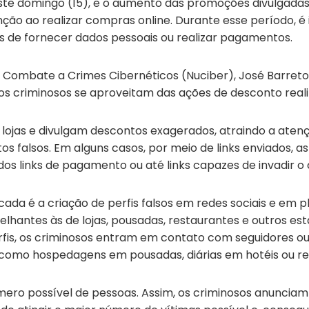
e domingo (15), e o aumento das promoções divulgadas pe
ção ao realizar compras online. Durante esse período, 
es de fornecer dados pessoais ou realizar pagamentos.
Combate a Crimes Cibernéticos (Nuciber), José Barreto
 criminosos se aproveitam das ações de desconto realiz
s lojas e divulgam descontos exagerados, atraindo a aten
s falsos. Em alguns casos, por meio de links enviados, 
s links de pagamento ou até links capazes de invadir o ce
icada é a criação de perfis falsos em redes sociais e em 
elhantes às de lojas, pousadas, restaurantes e outros e
perfis, os criminosos entram em contato com seguidores 
omo hospedagens em pousadas, diárias em hotéis ou re
mero possível de pessoas. Assim, os criminosos anunciam