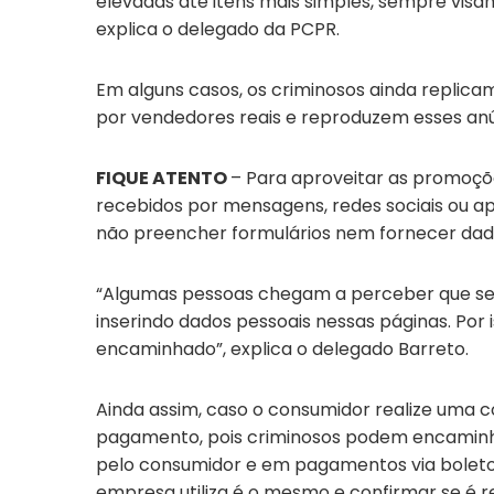
elevadas até itens mais simples, sempre visa
explica o delegado da PCPR.
Em alguns casos, os criminosos ainda replica
por vendedores reais e reproduzem esses anún
FIQUE ATENTO
– Para aproveitar as promoçõ
recebidos por mensagens, redes sociais ou a
não preencher formulários nem fornecer dado
“Algumas pessoas chegam a perceber que se t
inserindo dados pessoais nessas páginas. Por 
encaminhado”, explica o delegado Barreto.
Ainda assim, caso o consumidor realize uma c
pagamento, pois criminosos podem encaminha
pelo consumidor e em pagamentos via boleto, é
empresa utiliza é o mesmo e confirmar se é r