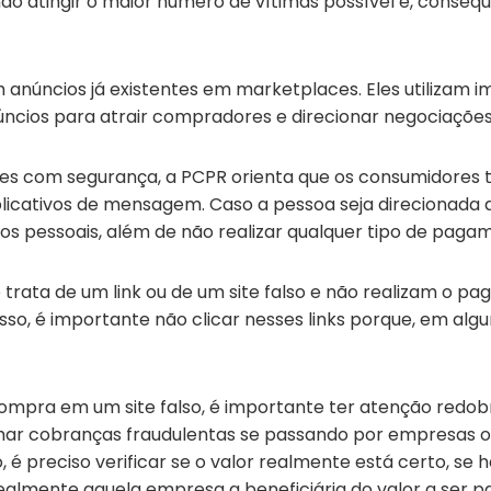
ndo atingir o maior número de vítimas possível e, conse
m anúncios já existentes em marketplaces. Eles utilizam 
cios para atrair compradores e direcionar negociações f
es com segurança, a PCPR orienta que os consumidores 
plicativos de mensagem. Caso a pessoa seja direcionada
s pessoais, além de não realizar qualquer tipo de paga
rata de um link ou de um site falso e não realizam o 
isso, é importante não clicar nesses links porque, em alg
ompra em um site falso, é importante ter atenção redobr
r cobranças fraudulentas se passando por empresas ou 
 preciso verificar se o valor realmente está certo, se h
ealmente aquela empresa a beneficiária do valor a ser pa