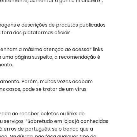
quentemente, aumentar o ganho financeiro”,
imagens e descrições de produtos publicados
ora das plataformas oficiais.
tenham a máxima atenção ao acessar links
 a uma página suspeita, a recomendação é
mento.
pagamento. Porém, muitas vezes acabam
uns casos, pode se tratar de um vírus
ada ao receber boletos ou links de
serviços. “Sobretudo em lojas já conhecidas
á erros de português, se o banco que a
go. Na dúvida, não faça qualquer tipo de