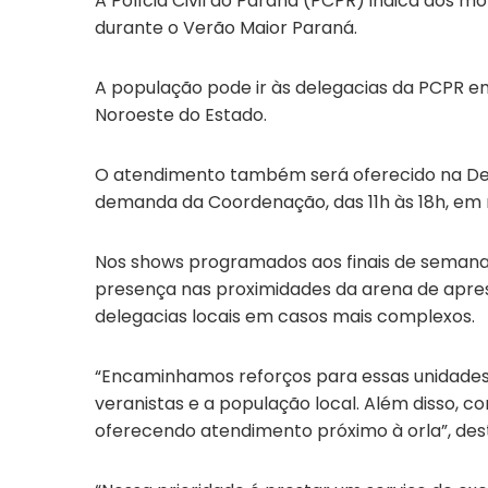
A Polícia Civil do Paraná (PCPR) indica aos m
durante o Verão Maior Paraná.
A população pode ir às delegacias da PCPR em 
Noroeste do Estado.
O atendimento também será oferecido na Dele
demanda da Coordenação, das 11h às 18h, em r
Nos shows programados aos finais de semana 
presença nas proximidades da arena de apres
delegacias locais em casos mais complexos.
“Encaminhamos reforços para essas unidades
veranistas e a população local. Além disso,
oferecendo atendimento próximo à orla”, des