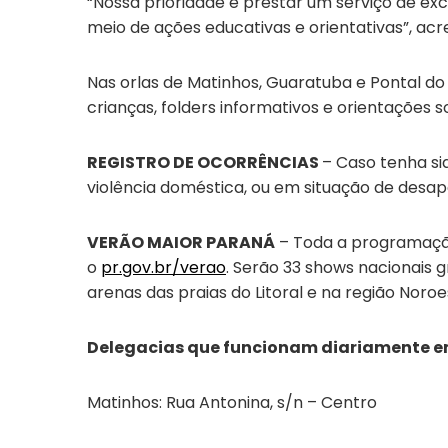
“Nossa prioridade é prestar um serviço de e
meio de ações educativas e orientativas”, acr
Nas orlas de Matinhos, Guaratuba e Pontal do 
crianças, folders informativos e orientações so
REGISTRO DE OCORRÊNCIAS
– Caso tenha sid
violência doméstica, ou em situação de desa
VERÃO MAIOR PARANÁ
– Toda a programação
o
pr.gov.br/verao
. Serão 33 shows nacionais 
arenas das praias do Litoral e na região Noroe
Delegacias que funcionam diariamente em
Matinhos: Rua Antonina, s/n – Centro