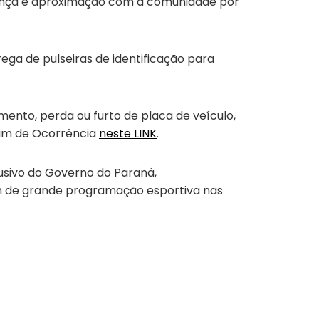
urança e aproximação com a comunidade por
ega de pulseiras de identificação para
umento, perda ou furto de placa de veículo,
tim de Ocorrência
neste LINK
.
usivo do Governo do Paraná,
lém de grande programação esportiva nas