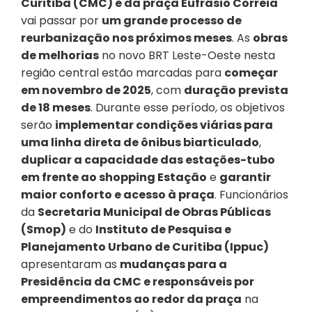
Curitiba (CMC) e da praça Eufrásio Correia
vai passar por
um grande processo de
reurbanização nos próximos meses
. As
obras
de melhorias
no novo BRT Leste-Oeste nesta
região central estão marcadas para
começar
em
novembro de 2025
, com
duração prevista
de
18 meses
. Durante esse período, os objetivos
serão
implementar
condições viárias para
uma linha direta
de ô
nibus biarticulado
,
duplicar a capacidade das estações-tubo
em frente ao shopping Estação
e
garantir
maior conforto e acesso à praça
. Funcionários
da
Secretaria Municipal de Obras
Públicas
(Smop)
e do
Instituto de Pesquisa e
Planejamento Urbano de Curitiba (Ippuc)
apresentaram as
mudanças para a
Presidência da CMC e
responsáveis por
empreendimentos
ao redor
da praça
na