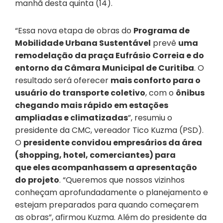
manhã desta quinta (14).
“Essa nova etapa de obras do
P
rograma
de
Mobilidade Urbana Sustentável
prevê
uma
r
emodelação da praça Eufrásio Correia e
do
entorno da
Câmara Municipal
de Curitiba
. O
resultado será oferecer
mais conforto para o
usuário do transporte coletivo
, com o
ônibus
chegando mais rápido em
estações
ampliadas
e
climatizadas
”, resumiu o
presidente da CMC, vereador Tico Kuzma (PSD).
O
presidente
convidou empresários da área
(shopping, hotel, comerciantes) para
que
eles
acompanhassem a apresentação
do projeto
. “Queremos que nossos vizinhos
conheçam aprofundadamente o planejamento e
estejam preparados para quando começarem
as obras”, afirmou Kuzma. Além do presidente da