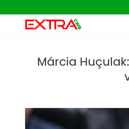
Skip
to
content
Márcia Huçulak