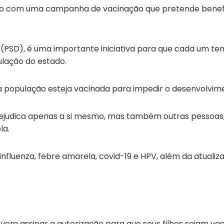
stão com uma campanha de vacinação que pretende benefi
PSD), é uma importante iniciativa para que cada um ten
ulação do estado.
a população esteja vacinada para impedir o desenvolvime
rejudica apenas a si mesmo, mas também outras pessoas
la.
luenza, febre amarela, covid-19 e HPV, além da atualiza
vem assinar a autorização para que seus filhos sejam vac