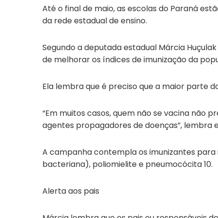
Até o final de maio, as escolas do Paraná e
da rede estadual de ensino.
Segundo a deputada estadual Márcia Huçulak (
de melhorar os índices de imunização da pop
Ela lembra que é preciso que a maior parte d
“Em muitos casos, quem não se vacina não p
agentes propagadores de doenças”, lembra e
A campanha contempla os imunizantes para inf
bacteriana), poliomielite e pneumocócita 10.
Alerta aos pais
Márcia lembra que os pais ou responsáveis de