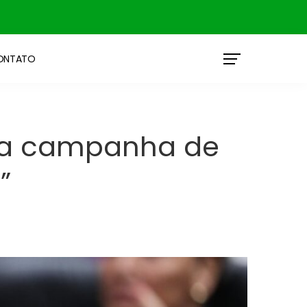
ONTATO
 da campanha de
”