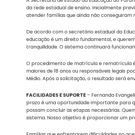
A Secretaria de Estado da Educação do Paran
da rede estadual de ensino. Inicialmente pre
atender famílias que ainda não conseguiram re
De acordo com o secretário estadual da Educ
educação é um direito fundamental, e querem
tranquilidade. O sistema continuará funcionan
O procedimento de matrícula e rematrícula é 
maiores de 18 anos ou responsáveis legais po
Médio. Após a solicitação, o resultado será 
FACILIDADES E SUPORTE
– Fernanda Evangeli
prazo é uma oportunidade importante para qu
possam concluir as etapas necessárias. Quem 
sistema. Nosso objetivo é proporcionar um pro
Famílias que enfrentarem dificuldades no ace