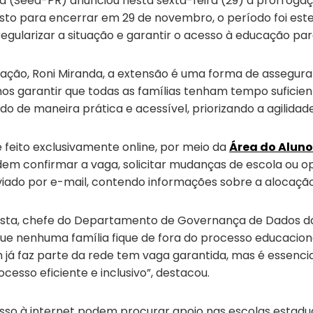
á (Seed-PR) anunciou nesta sexta-feira (29) a prorroga
visto para encerrar em 29 de novembro, o período foi est
gularizar a situação e garantir o acesso à educação para
ação, Roni Miranda, a extensão é uma forma de assegura
os garantir que todas as famílias tenham tempo suficien
do de maneira prática e acessível, priorizando a agilidad
feito exclusivamente online, por meio da
Área do Aluno
dem confirmar a vaga, solicitar mudanças de escola ou op
enviado por e-mail, contendo informações sobre a alocaçã
sta, chefe do Departamento de Governança de Dados da
e nenhuma família fique de fora do processo educacion
já faz parte da rede tem vaga garantida, mas é essencia
cesso eficiente e inclusivo”, destacou.
sso à internet podem procurar apoio nas escolas estadua