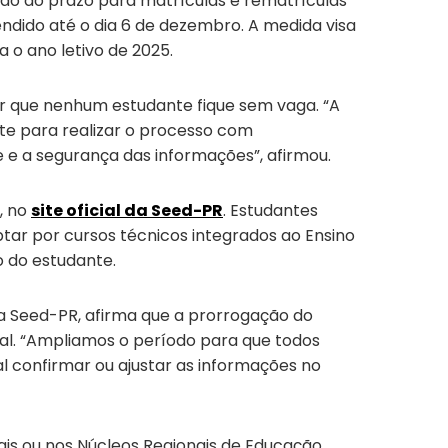
ção do prazo para matrículas e rematrículas
endido até o dia 6 de dezembro. A medida visa
 o ano letivo de 2025.
r que nenhum estudante fique sem vaga. “A
te para realizar o processo com
e e a segurança das informações”, afirmou.
, no
site oficial da Seed-PR
. Estudantes
tar por cursos técnicos integrados ao Ensino
o do estudante.
 Seed-PR, afirma que a prorrogação do
al. “Ampliamos o período para que todos
l confirmar ou ajustar as informações no
is ou nos Núcleos Regionais de Educação.