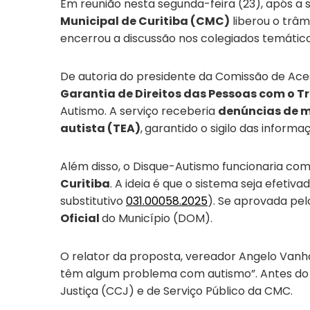
Em reunião nesta segunda-feira (23), após a 
Municipal de Curitiba (CMC)
liberou o trâm
encerrou a discussão nos colegiados temátic
De autoria do presidente da Comissão de Aces
Garantia de Direitos das Pessoas com o T
Autismo. A serviço receberia
denúncias de m
autista (TEA)
,
garantido o sigilo das informa
Além disso, o Disque-Autismo funcionaria c
Curitiba
. A ideia é que o sistema seja efetiv
substitutivo
031.00058.2025
). Se aprovada pel
Oficial
do Município (DOM).
O re
lator da proposta, vereador Angelo Vanh
têm algum problema com autismo”.
Antes do 
Justiça (CCJ) e de Serviço Público da CMC.