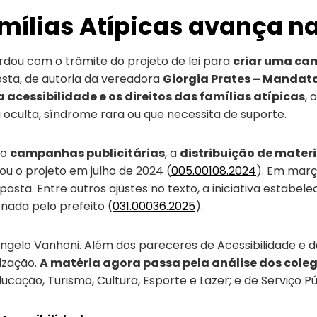
ílias Atípicas avança n
dou com o trâmite do projeto de lei para
criar uma ca
osta, de autoria da vereadora
Giorgia Prates – Mandat
a acessibilidade e os direitos das famílias atípicas
, 
a oculta, síndrome rara ou que necessita de suporte.
mo
campanhas publicitárias
, a
distribuição de mater
ou o projeto em julho de 2024 (
005.00108.2024
). Em març
osta. Entre outros ajustes no texto, a iniciativa estabel
nada pelo prefeito (
031.00036.2025
).
ngelo Vanhoni. Além dos pareceres de Acessibilidade e da 
ização.
A
matéria agora
passa pela
análise do
s
cole
ucação, Turismo, Cultura, Esporte e Lazer; e de Serviço Pú