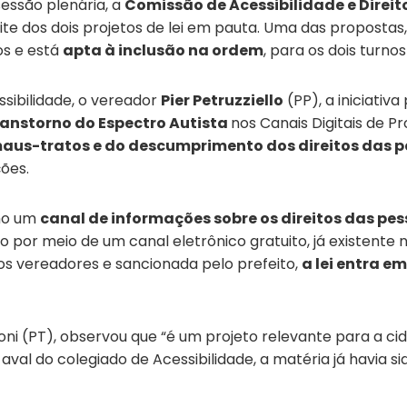
sessão plenária, a
Comissão de Acessibilidade e Direi
ite dos dois projetos de lei em pauta. Uma das propostas
os e está
apta à inclusão na ordem
, para os dois turno
sibilidade, o vereador
Pier Petruzziello
(PP), a iniciativ
ranstorno do Espectro Autista
nos Canais Digitais de 
aus-tratos e do descumprimento dos direitos das p
ções.
omo um
canal de informações sobre os direitos das pes
ado por meio de um canal eletrônico gratuito, já existente 
os vereadores e sancionada pelo prefeito,
a lei entra e
oni (P
T), observou que “é um projeto relevante para a ci
aval do colegiado de Acessibilidade, a matéria já havia s