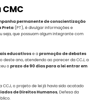
a CMC
mpanha permanente de conscientização
a Preta
(PT), é divulgar informações e
ou seja, que possuam algum integrante com
iais educativos
e a
promoção de debates
o deste ano, atendendo ao parecer da CCJ, a
eceu o
prazo de 90 dias para a lei entrar em
CCJ, o projeto de lei já havia sido acatado
giado
s
de Direitos Humanos
, Defesa da
blico.