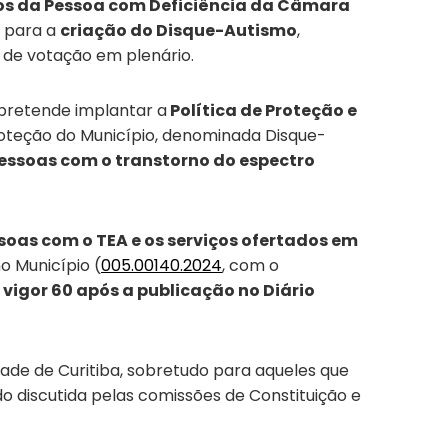
tos da Pessoa com Deficiência da Câmara
, para a
criação do Disque-Autismo
,
s de votação em plenário.
a pretende implantar a
Política de Proteção e
Proteção do Município, denominada Disque-
essoas com o transtorno do espectro
soas com o TEA e os serviços ofertados em
no Município (
005.00140.2024
, com o
m vigor 60 após a publicação no Diário
dade de Curitiba, sobretudo para aqueles que
ido discutida pelas comissões de Constituição e