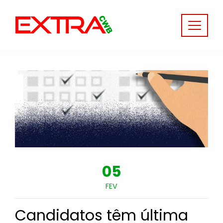
Skip
to
content
05
FEV
Candidatos têm última