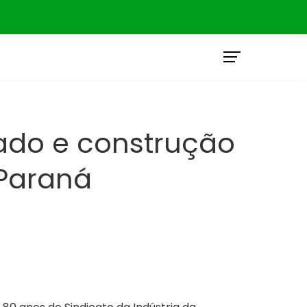
O
tado e construção
 Paraná