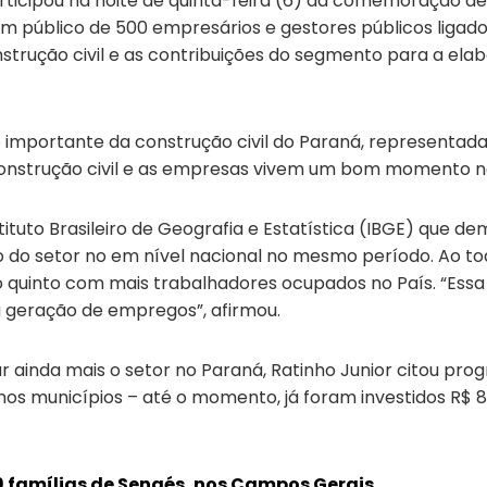
ticipou na noite de quinta-feira (6) da comemoração de 
um público de 500 empresários e gestores públicos liga
rução civil e as contribuições do segmento para a elabo
 importante da construção civil do Paraná, representad
nstrução civil e as empresas vivem um bom momento no E
uto Brasileiro de Geografia e Estatística (IBGE) que dem
plo do setor no em nível nacional no mesmo período. Ao to
 o quinto com mais trabalhadores ocupados no País. “Es
 geração de empregos”, afirmou.
ar ainda mais o setor no Paraná, Ratinho Junior citou p
os municípios – até o momento, já foram investidos R$ 8
9 famílias de Sengés, nos Campos Gerais