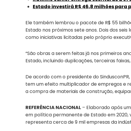
Estado investirá R$ 46,8 milhões para
Ele também lembrou o pacote de R$ 55 bilhõe
Estado nos próximos sete anos. Dois dos seis l
como iniciativas licitadas pelo próprio executi
“São obras a serem feitas já nos primeiros 
Estado, incluindo duplicações, terceiras faix
De acordo com o presidente do SindusconPR, C
tem um efeito multiplicador de empregos e r
a compra de materiais de construção, equipam
REFERÊNCIA NACIONAL
– Elaborado após um
em política permanente de Estado em 2020, vi
representa cerca de 9 mil empresas da indúst