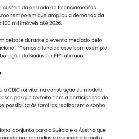
 custeio da entrada de financiamentos
o mesmo tempo em que ampliou a demanda da
 100 mil imóveis até 2026.
e um debate durante o evento mediado pelo
tacional. “Temos difundido esse bom exemplo
aboração do SindusconPR”, afirmou.
o
 a CBIC foi vital na construção do modelo
cesso porque foi feito com a participação do
 possibilita às famílias realizarem o sonho
al conjunta para a Suécia e a Áustria que
demanda por moradias é crescente e muito