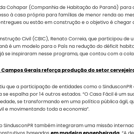
o da Cohapar (Companhia de Habitação do Paraná) para o
 acesso à casa própria para famílias de menor renda a
 entregues ou estão em construção e o objetivo é chegar a
nstrução Civil (CBIC), Renato Correia, que participou d
araná é um modelo para o País na redução do déficit habi
s já se inspiraram nesse programa, que contou com a col
a Campos Gerais reforça produção do setor cervejeir
iu que a participação de entidades como o SindusconPR e
 se espalha por 14 outros estados. “O Casa Fácil é um su
edade, se transformando em uma política pública ágil, que
ivil e movimentando toda a economia”.
 SindusconPR também integraram uma missão internacion
onstrutivos baseados
em madeira engenheirada
. “A 