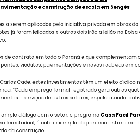
 pavimentação e construção de escola em Sengés
s a serem aplicados pela iniciativa privada em obras do
otes já foram leiloados e outros dois irão a leilão na Bo
vo.
anos de contrato em todo o Paraná e que complementam 
as, pontes, viadutos, pavimentações e novas rodovias em c
arlos Cade, estes investimentos têm um efeito cíclico n
enda. “Cada emprego formal registrado gera outros quat
entos e serviços de outros setores, impulsionando a ati
 amplo diálogo com o setor, o programa
Casa Fácil Pa
a lei estadual, é outro exemplo da parceria entre o exe
ria da construção.