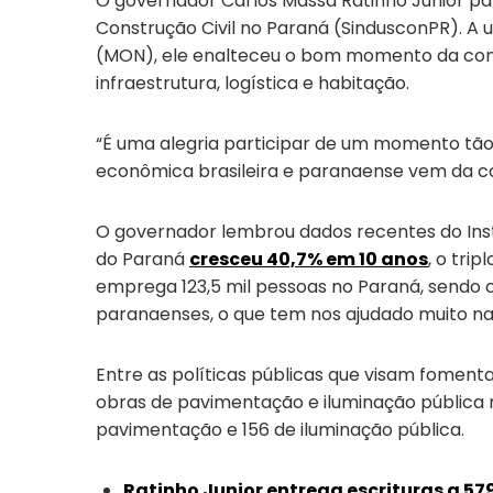
O governador Carlos Massa Ratinho Junior par
Construção Civil no Paraná (SindusconPR). A 
(MON), ele enalteceu o bom momento da const
infraestrutura, logística e habitação.
“É uma alegria participar de um momento tão
econômica brasileira e paranaense vem da co
O governador lembrou dados recentes do Instit
do Paraná
cresceu 40,7% em 10 anos
, o tri
emprega 123,5 mil pessoas no Paraná, sendo
paranaenses, o que tem nos ajudado muito na
Entre as políticas públicas que visam foment
obras de pavimentação e iluminação pública n
pavimentação e 156 de iluminação pública.
Ratinho Junior entrega escrituras a 57