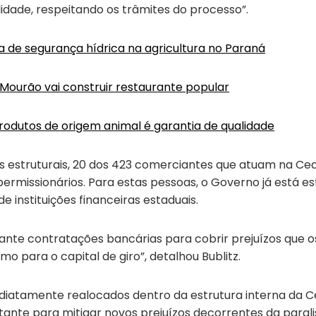
lidade, respeitando os trâmites do processo”.
ica de segurança hídrica na agricultura no Paraná
ourão vai construir restaurante popular
produtos de origem animal é garantia de qualidade
 estruturais, 20 dos 423 comerciantes que atuam na Ce
 permissionários. Para estas pessoas, o Governo já está e
 instituições financeiras estaduais.
iante contratações bancárias para cobrir prejuízos que
 para o capital de giro”, detalhou Bublitz.
diatamente realocados dentro da estrutura interna da Ce
nte para mitigar novos prejuízos decorrentes da paral