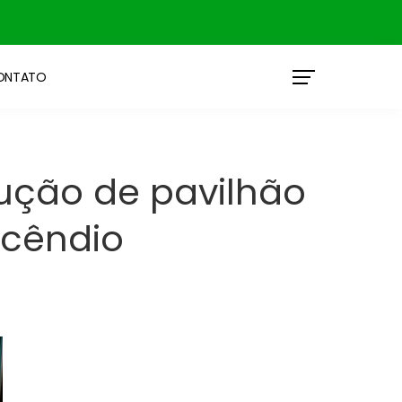
ONTATO
ução de pavilhão
ncêndio