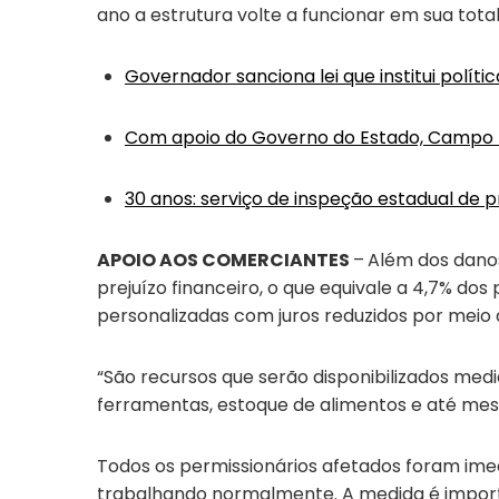
ano a estrutura volte a funcionar em sua tota
Governador sanciona lei que institui polít
Com apoio do Governo do Estado, Campo M
30 anos: serviço de inspeção estadual de 
APOIO AOS COMERCIANTES
–
Além dos danos
prejuízo financeiro, o que equivale a 4,7% dos
personalizadas com juros reduzidos por meio de
“São recursos que serão disponibilizados med
ferramentas, estoque de alimentos e até mesmo
Todos os permissionários afetados foram ime
trabalhando normalmente. A medida é importa