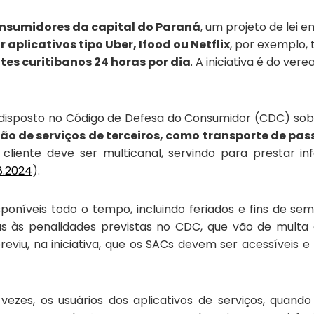
onsumidores da capital do Paraná
, um projeto de lei 
aplicativos tipo Uber, Ifood ou Netflix
, por exemplo
es curitibanos 24 horas por dia
. A iniciativa é do ve
 o disposto no Código de Defesa do Consumidor (CDC) so
ão de serviços de terceiros, como transporte de pa
 cliente deve ser
multicanal, servindo para
prestar in
8.2024
)
.
sponíveis todo o tempo, incluindo feriados e fins de se
s às penalidades previstas
no CDC, que vão de multa à
eviu, na iniciativa, que os SACs devem ser acessíveis e
 vezes, os usuários dos aplicativos de serviços, qua