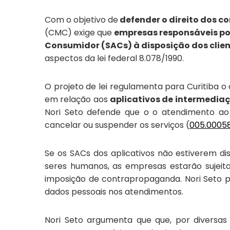
Com o objetivo de
defender o direito dos c
(CMC) exige que
empresas responsáveis por 
Consumidor (SACs) à disposição dos client
aspectos da lei federal 8.078/1990.
O projeto de lei regulamenta para Curitiba
em relação aos
a
plicativos de intermediaç
Nori Seto defende que o
o atendimento ao
cancelar ou suspender os serviços
(
005.0005
S
e os SACs dos aplicativos não estiverem di
seres humanos, as empresas estarão sujeita
imposição de contrapropaganda. Nori Seto pr
dados pessoais nos atendimentos.
Nori Seto argumenta que que, por diversas