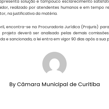
resenta solução e tampouco esclarecimento satisfatório
idor, realizado por atendentes humanos e em tempo rea
tor, na justificativa da matéria.
il,
encontra-se na Procuradoria Jurídica (Projuris) par
 projeto
deverá ser analisad
o
pelas demais comissões
ad
a
e sancionad
a
, a
lei entra em vigor 90 dias após a sua p
By Câmara Municipal de Curitiba