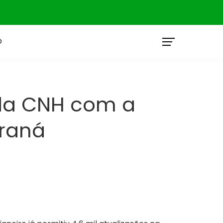
O
 da CNH com a
araná