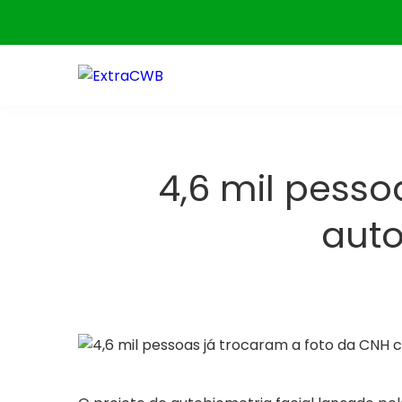
Skip
to
content
4,6 mil pess
auto