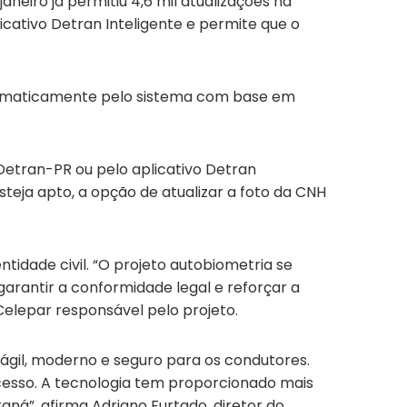
eiro já permitiu 4,6 mil atualizações na
licativo Detran Inteligente e permite que o
utomaticamente pelo sistema com base em
Detran-PR ou pelo aplicativo Detran
esteja apto, a opção de atualizar a foto da CNH
idade civil. “O projeto autobiometria se
 garantir a conformidade legal e reforçar a
Celepar responsável pelo projeto.
 ágil, moderno e seguro para os condutores.
ucesso. A tecnologia tem proporcionado mais
aná”, afirma Adriano Furtado, diretor do