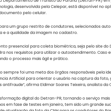
lo Departamento de Trânsito do Paraná (Detran-PR) em jan
nologia, desenvolvida pela Celepar, está disponível no ap
documento pelo celular.
l para um grupo restrito de condutores, selecionados a
ada e a qualidade da imagem no cadastro.
o presencial para coleta biométrica, seja pelo site do 
adra nos requisitos para utilizar o autoatendimento. Caso 
ndo o processo mais ágil e prático.
 sempre foi uma meta dos órgãos responsáveis pela ident
ia Artificial para orientar o usuário na captura da foto,
ntifraude”, afirma Eldimar Soares Teixeira, analista da 
sformação digital do Detran-PR, tornando o serviço mais
iamos em fase de testes em janeiro, tem sido um grande s
de atualização da foto da CNH para os condutores do Par