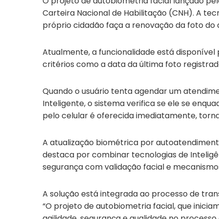
O projeto de autobiometria facial lançado pe
Carteira Nacional de Habilitação (CNH). A tec
próprio cidadão faça a renovação da foto do 
Atualmente, a funcionalidade está disponíve
critérios como a data da última foto registr
Quando o usuário tenta agendar um atendiment
Inteligente, o sistema verifica se ele se enqu
pelo celular é oferecida imediatamente, torna
A atualização biométrica por autoatendimento
destaca por combinar tecnologias de Inteligênc
segurança com validação facial e mecanismos a
A solução está integrada ao processo de tran
“O projeto de autobiometria facial, que inic
agilidade, segurança e qualidade no processo 